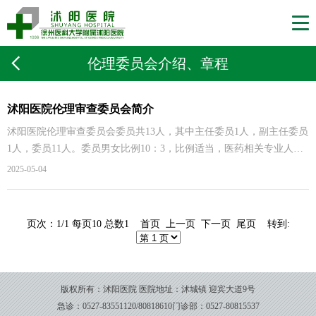
伦理委员会介绍、章程
沭阳医院伦理审查委员会简介
沭阳医院伦理审查委员会委员共13人，其中主任委员1人，副主任委员
1人，委员11人。委员男女比例10：3，比例适当，医药相关专业人员1
人，法律专家1人，社会学专业1人，符合伦理审查委员会设置要求。
2025-05-04
伦理审查委员会办公室设秘书2人。为切实落实中央《关于深化审评审
批制度改革鼓励药品医疗器械创新的意见》的政策精神，确保高质量
的施行药物临床试验工作，依据新《标准化法》的法律规定，结合沭
页次：1/1 每页10 总数1 首页 上一页 下一页 尾页 转到:
阳县实际情况，贯彻落实施行国家《药物临床试验质量管理规范》，
修订了沭阳医院伦理审查委员会制度、标准操作规程，确保院伦理审
查依法合规运行
版权所有：沭阳医院
医院地址：沭城镇 迎宾大道9号
急诊：0527-83551120/80818610
门诊部：0527-80815537